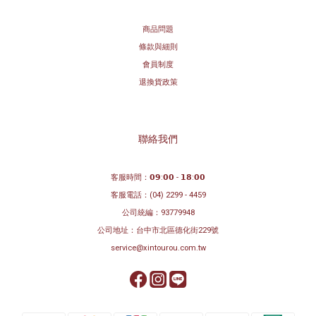
商品問題
條款與細則
會員制度
退換貨政策
聯絡我們
客服時間：𝟬𝟵:𝟬𝟬 - 𝟭𝟴:𝟬𝟬
客服電話：
(04) 2299 - 4459
公司統編：93779948
公司地址：
台中市北區德化街229號
service@xintourou.com.tw