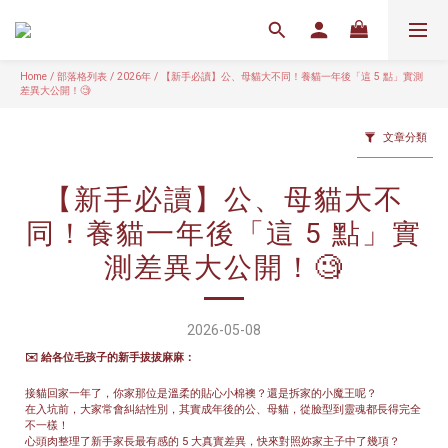
Home
/
部落格列表
/
2026年
/
【新手必讀】公、母貓大不同！養貓一年後「這 5 點」實測
差異大公開！🧐
文章分類
【新手必讀】公、母貓大不
同！養貓一年後「這 5 點」實
測差異大公開！🧐
2026-05-08
✉️ 給各位毛孩子的新手拔拔麻麻：
接貓回家一年了，你家那位是溫柔的貼心小棉襖？還是拆家的小魔王呢？
在入坑前，大家常會糾結性別，其實成年後的公、母貓，從臉型到靈魂都長得完全
不一樣！
心頭肉整理了新手家長最有感的 5 大真實差異，快來對照妳家主子中了幾項？