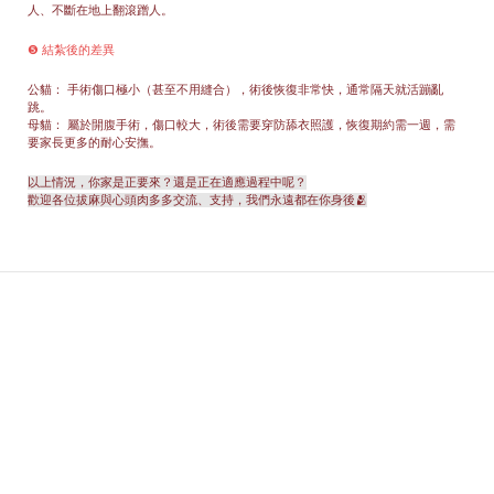
人、不斷在地上翻滾蹭人。
❺ 結紮後的差異
公貓： 手術傷口極小（甚至不用縫合），術後恢復非常快，通常隔天就活蹦亂
跳。
母貓： 屬於開腹手術，傷口較大，術後需要穿防舔衣照護，恢復期約需一週，需
要家長更多的耐心安撫。
以上情況，你家是正要來？還是正在適應過程中呢？
歡迎各位拔麻與心頭肉多多交流、支持，我們永遠都在你身後🫂