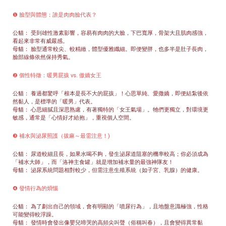
❶ 臉型與體態：誰是肉肉臉代表？
公貓： 受到雄性激素影響，容易有肉肉的大臉，下巴寬厚，骨架大且肌肉感強，
看起來非常有威嚴感。
母貓： 臉型通常較尖、較精緻，體型優雅纖細。即便變胖，也多半是肚子長肉，
臉部線條依然保持秀氣。
❷ 個性特徵：暖男屁孩 vs. 傲嬌女王
公貓： 養過都驚呼「根本是長不大的屁孩」！心思單純、愛撒嬌，即便結紮後依
然黏人，是標準的「暖男」代表。
母貓： 心思細膩且深思熟慮，有著獨特的「女王氣場」。牠們更獨立，對環境更
敏感，通常是「心情好才給抱」，重視個人空間。
❸ 補水與泌尿照護（拔麻～最需注意！)
公貓： 尿道較細且長，如果水喝不夠，發生泌尿道阻塞的機率較高；你必須成為
「補水大師」，而「洛神主食罐」就是增加補水量的最強神隊友！
母貓： 泌尿系統問題相對較少，但需注意生殖系統（如子宮、乳腺）的健康。
❹ 發情行為的煩惱
公貓： 為了劃出自己的領域，會有明顯的「噴尿行為」，且地盤意識極強，性格
可能變得較浮躁。
母貓： 發情時會發出像嬰兒啼哭的高頻尖叫聲（俗稱叫春），且會變得異常黏