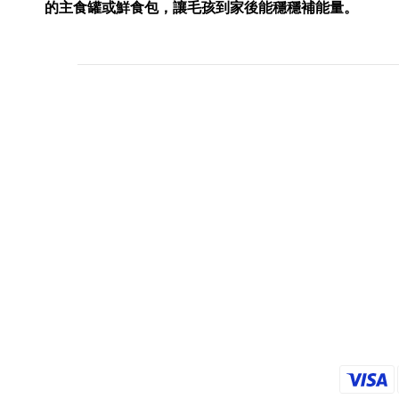
的主食罐或鮮食包，讓毛孩到家後能穩穩補能量。