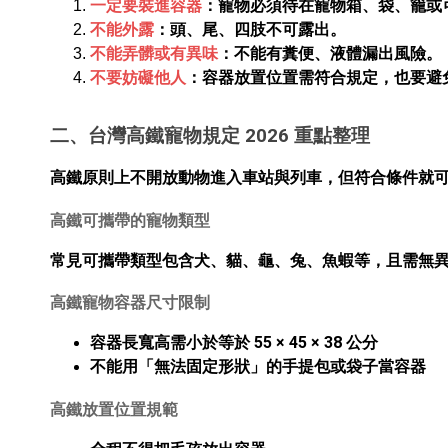
一定要裝進容器
：寵物必須待在寵物箱、袋、籠或
不能外露
：頭、尾、四肢不可露出。
不能弄髒或有異味
：不能有糞便、液體漏出風險。
不要妨礙他人
：容器放置位置需符合規定，也要避
二、台灣高鐵寵物規定 2026 重點整理
高鐵原則上不開放動物進入車站與列車，但符合條件就
高鐵可攜帶的寵物類型
常見可攜帶類型包含犬、貓、龜、兔、魚蝦等，且需無
高鐵寵物容器尺寸限制
容器長寬高需小於等於
55 × 45 × 38 公分
不能用「無法固定形狀」的手提包或袋子當容器
高鐵放置位置規範