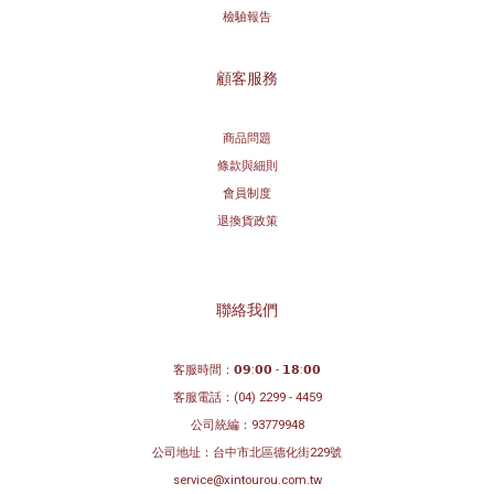
檢驗報告
顧客服務
商品問題
條款與細則
會員制度
退換貨政策
聯絡我們
客服時間：𝟬𝟵:𝟬𝟬 - 𝟭𝟴:𝟬𝟬
客服電話：
(04) 2299 - 4459
公司統編：93779948
公司地址：
台中市北區德化街229號
service@xintourou.com.tw