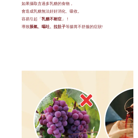
如果攝取含過多乳糖的食物，
會造成乳糖無法好好消化、吸收。
容易引起「
乳糖不耐症
」！
導致
脹氣、嘔吐、拉肚子
等腸胃不舒服的症狀!