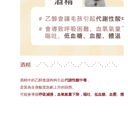
酒精 ⋰ ⋱ ⋰ ⋱ ⋰ ⋱ ⋰ ⋱ ⋰ ⋱ ⋰ ⋱
酒精中的乙醇會讓狗狗引起
代謝性酸中毒
，
是因為全身酸度急劇上升的狀態。
可能會導致
呼吸減慢，血氧氣量下降，嘔吐、低血糖、血壓、體溫