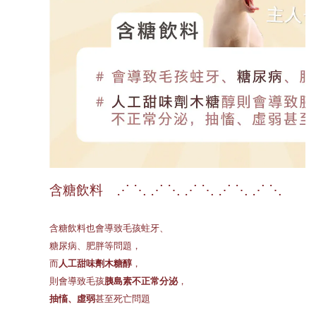
含糖飲料 ⋰ ⋱ ⋰ ⋱ ⋰ ⋱ ⋰ ⋱ ⋰ ⋱
含糖飲料也會導致毛孩蛀牙、
糖尿病、肥胖等問題，
而
人工甜味劑木糖醇
，
則會導致毛孩
胰島素不正常分泌
，
抽慉、虛弱
甚至死亡問題