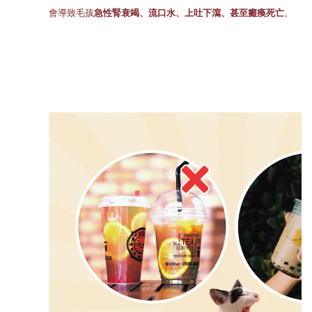
會導致毛孩
急性腎衰竭、流口水、上吐下瀉、甚至癱瘓死亡
。