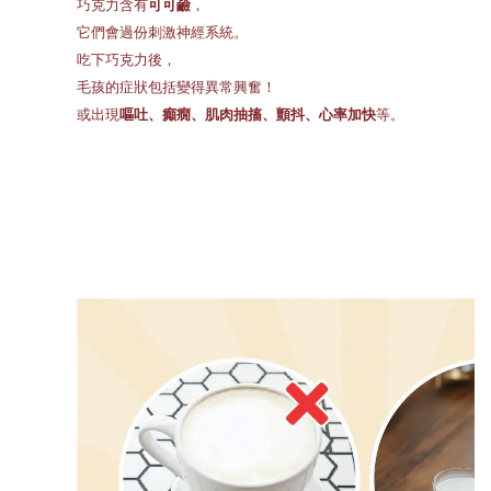
巧克力含有
可可鹼
，
它們會過份刺激神經系統。
吃下巧克力後，
毛孩的症狀包括變得異常興奮！
或出現
嘔吐、癲癇、肌肉抽搐、顫抖、心率加快
等。