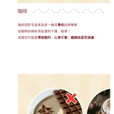
咖啡 ⋰ ⋱ ⋰ ⋱ ⋰ ⋱ ⋰ ⋱ ⋰ ⋱ ⋰ ⋱
咖啡因對毛孩來說算一種具
毒性
的興奮劑，
使貓狗的神經系統遭到干擾、破壞！
過量則可能會
導致顫抖、心律不整、癲癇或器官損傷
。