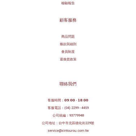
檢驗報告
顧客服務
商品問題
條款與細則
會員制度
退換貨政策
聯絡我們
客服時間：𝟬𝟵:𝟬𝟬 - 𝟭𝟴:𝟬𝟬
客服電話：
(04) 2299 - 4459
公司統編：93779948
公司地址：
台中市北區德化街229號
service@xintourou.com.tw