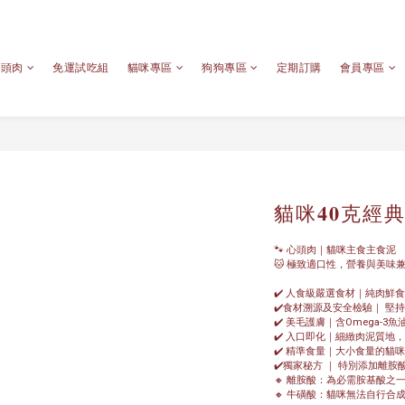
心頭肉
免運試吃組
貓咪專區
狗狗專區
定期訂購
會員專區
貓咪𝟒𝟎克經
🐾 心頭肉｜貓咪主食主食泥
🐱 極致適口性，營養與美味
✔️ 人食級嚴選食材｜純肉鮮
✔️食材溯源及安全檢驗｜ 堅
✔️ 美毛護膚｜含Omega-
✔️ 入口即化｜細緻肉泥質地
✔️ 精準食量｜大小食量的貓咪
✔️獨家秘方 ｜ 特別添加離
🔸 離胺酸：為必需胺基酸之
🔸 牛磺酸：貓咪無法自行合