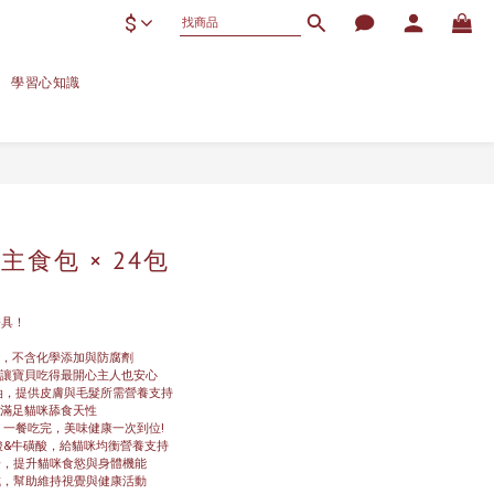
$
學習心知識
典主食包 × 24包
兼具！
食，不含化學添加與防腐劑
持讓寶貝吃得最開心主人也安心
3魚油，提供皮膚與毛髮所需營養支持
，滿足貓咪舔食天性 
 一餐吃完，美味健康一次到位! 
胺酸&牛磺酸，給貓咪均衡營養支持
一，提升貓咪食慾與身體機能
成，幫助維持視覺與健康活動