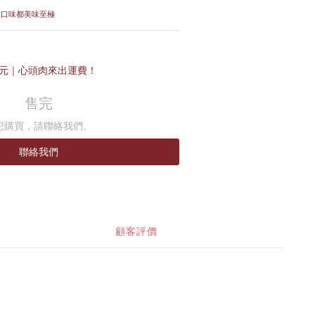
 四種口味都美味至極
𝟬元｜心頭肉來出運費！
售完
想購買，請聯絡我們。
聯絡我們
顧客評價