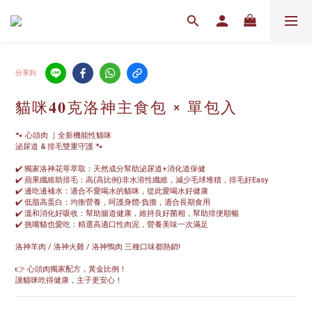
分享到
貓咪𝟒𝟎克洛神主食包 × 單包入
🐾 心頭肉 ｜全新機能性貓咪                
泌尿道 & 排毛雙重守護 🐾
✔️ 獨家洛神花萼萃取：天然成分幫助泌尿道+消化道保健
✔️ 蘋果纖維助排毛：高(高比例)非水溶性纖維，減少毛球堆積，排毛好Easy
✔️ 邊吃邊補水：適合不愛喝水的貓咪，從此愛喝水好健康
✔️ 低脂高蛋白：均衡營養，呵護身體-負擔，適合長期食用
✔️ 溫和消化好吸收：幫助腸道健康，維持良好菌相，幫助排便順暢
✔️ 挑嘴貓也愛吃：精選高適口性肉泥，營養美味一次滿足
洛神羊肉 / 洛神火雞 / 洛神鴨肉 三種口味都熱銷!
👉 心頭肉獨家配方，黃金比例！
讓貓咪吃得健康，主子更安心！