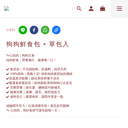
分享到
狗狗鮮食包 × 單包入
🐾心頭肉｜狗狗主食
純肉鮮食，營養滿分，健康每一口！
✔️ 無添加｜不含調味劑、防腐劑，純淨天然
✔️ 100%原肉｜香氣十足! 保留肉肉最原始的風味
✔️高溫真空殺菌｜鎖住美味營養不流失
✔️嚴選食材看得見｜鮮肉新鮮美味狗狗口水直流
✔️ 完整營養｜維生素、礦物質均衡補充
✔️ 健康加乘｜護膚、護毛、維持免疫力
✔️ 省時安心｜嚴選食材，讓陪伴更多一點
綠咖哩牛菲力 / 紅燒清燉羊排 / 南瓜起司雞胸
🐾 心頭肉，用好食材守護毛孩每一天！