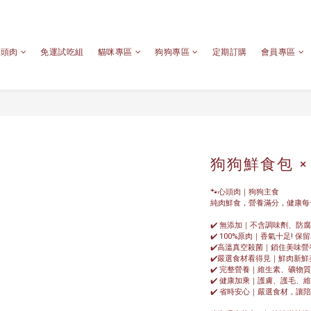
心頭肉
免運試吃組
貓咪專區
狗狗專區
定期訂購
會員專區
狗狗鮮食包 ×
🐾心頭肉｜狗狗主食
純肉鮮食，營養滿分，健康每
✔️ 無添加｜不含調味劑、防
✔️ 100%原肉｜香氣十足! 
✔️高溫真空殺菌｜鎖住美味營
✔️嚴選食材看得見｜鮮肉新
✔️ 完整營養｜維生素、礦物
✔️ 健康加乘｜護膚、護毛、
✔️ 省時安心｜嚴選食材，讓