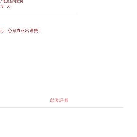
 / 南瓜起司雞胸
孩每一天！
𝟬元｜心頭肉來出運費！
顧客評價