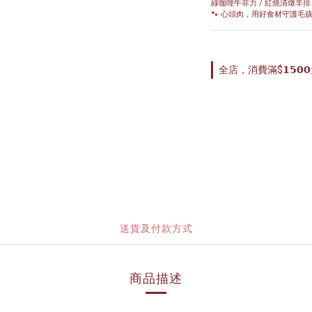
綠咖哩牛菲力 / 紅燒清燉羊排
🐾 心頭肉，用好食材守護毛
全店，消費滿$𝟭𝟱
送貨及付款方式
商品描述