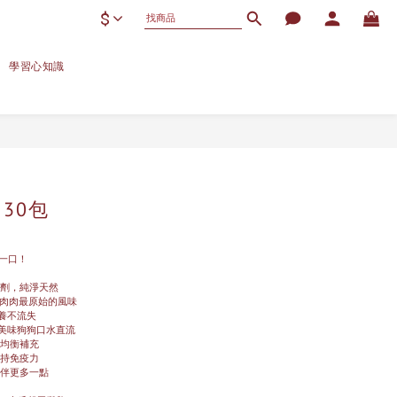
$
學習心知識
 30包
一口！
腐劑，純淨天然
保留肉肉最原始的風味
養不流失
鮮美味狗狗口水直流
質均衡補充
維持免疫力
陪伴更多一點