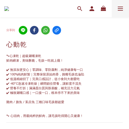
分享到
心動乾
🐾心凍乾｜超級涮嘴凍乾
鮮肉瞬凍，美味酥脆，毛孩一吃就上癮！
✔️ 無添加更安心｜零調味、零防腐劑，純淨健康每一口
✔️ 100%純肉鮮製｜完整保留原始肉香，挑嘴毛孩也淪陷
✔️ 低溫精細切丁｜完美口感設計，從小食到大都愛吃
✔️ -40°C急速冷凍乾燥｜瞬間鎖住營養，讓鮮度不流失
✔️ 營養不打折｜滿滿蛋白質與胺基酸，補充活力元氣
✔️ 極致涮嘴口感｜一口接一口，根本停不下來的美味
雞肉 / 旗魚 / 虱目魚 三種口味毛孩都超愛
🐾 心頭肉，用最純粹的鮮肉，讓毛孩吃得開心又健康！