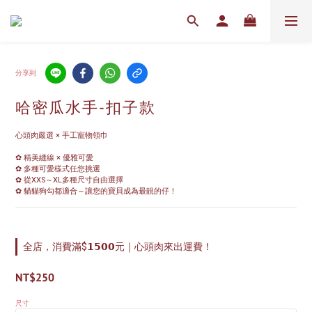
分享到
哈密瓜水手-扣子款
心頭肉嚴選 × 手工寵物領巾
✿ 精美縫線 × 優雅可愛
✿ 多種可愛樣式任您挑選
✿ 從XXS～XL多種尺寸自由選擇
✿ 貓貓狗勾都適合～讓您的寶貝成為最靚的仔！
全店，消費滿$𝟭𝟱𝟬𝟬元｜心頭肉來出運費！
NT$250
尺寸