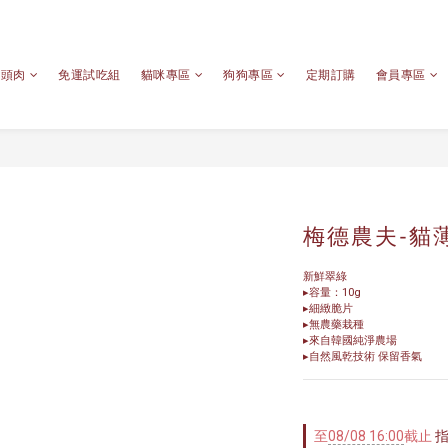
心頭肉
免運試吃組
貓咪專區
狗狗專區
定期訂購
會員專區
梅德農夫-貓
新鮮翠綠
▸容量：10g
▸細緻脆片
▸無農藥栽種
▸來自韓國純淨農場
▸自然風乾技術 保留香氣
至
08/08 16:00
截止
指