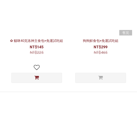
售完
✿ 貓咪40克洛神主食包×免運試吃組
狗狗鮮食包×免運試吃組
NT$145
NT$299
NT$225
NT$465