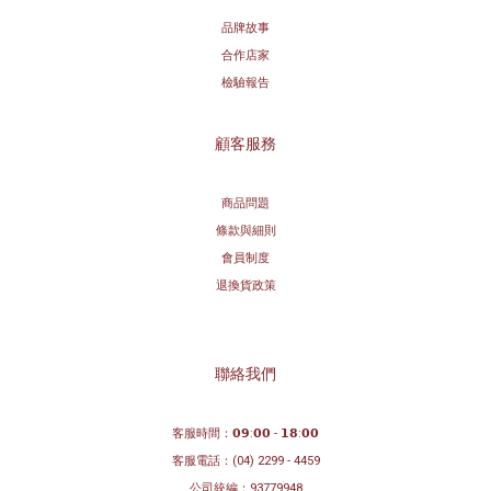
品牌故事
合作店家
檢驗報告
顧客服務
商品問題
條款與細則
會員制度
退換貨政策
聯絡我們
客服時間：𝟬𝟵:𝟬𝟬 - 𝟭𝟴:𝟬𝟬
客服電話：
(04) 2299 - 4459
公司統編：93779948