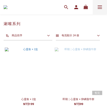
涮嘴系列
商品排序
每頁顯示 24 個
售完
心靈食 × 2盒
即期｜心靈食 × 卵磷脂牛餅
NT$199
NT$99