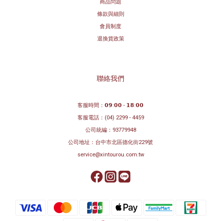
商品問題
條款與細則
會員制度
退換貨政策
聯絡我們
客服時間：𝟬𝟵:𝟬𝟬 - 𝟭𝟴:𝟬𝟬
客服電話：
(04) 2299 - 4459
公司統編：93779948
公司地址：
台中市北區德化街229號
service@xintourou.com.tw